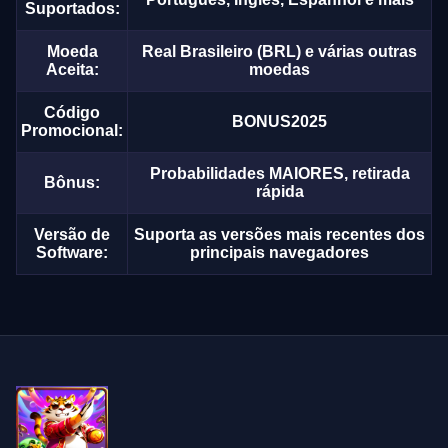
Suportados:
Moeda
Real Brasileiro (BRL) e várias outras
Aceita:
moedas
Código
BONUS2025
Promocional:
Probabilidades MAIORES, retirada
Bônus:
rápida
Versão de
Suporta as versões mais recentes dos
Software:
principais navegadores