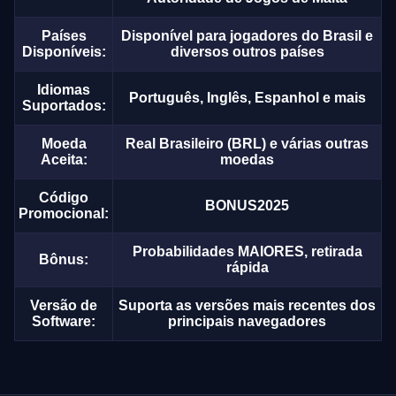
Países
Disponível para jogadores do Brasil e
Disponíveis:
diversos outros países
Idiomas
Português, Inglês, Espanhol e mais
Suportados:
Moeda
Real Brasileiro (BRL) e várias outras
Aceita:
moedas
Código
BONUS2025
Promocional:
Probabilidades MAIORES, retirada
Bônus:
rápida
Versão de
Suporta as versões mais recentes dos
Software:
principais navegadores