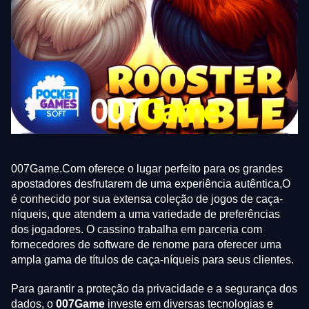
007Game.Com oferece o lugar perfeito para os grandes
apostadores desfrutarem de uma experiência autêntica,O
é conhecido por sua extensa coleção de jogos de caça-
níqueis, que atendem a uma variedade de preferências
dos jogadores. O cassino trabalha em parceria com
fornecedores de software de renome para oferecer uma
ampla gama de títulos de caça-níqueis para seus clientes.
Para garantir a proteção da privacidade e a segurança dos
dados, o
007Game
investe em diversas tecnologias e