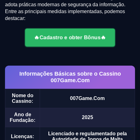
adota práticas modernas de segurança da informação.
Entre as principais medidas implementadas, podemos
destacar:
🔥Cadastro e obter Bônus🔥
Informações Básicas sobre o Cassino
007Game.Com
Nome do
007Game.Com
Cassino:
Ano de
2025
Fundação:
Licenciado e regulamentado pela
Licenças:
Autoridade de Jogos de Malta